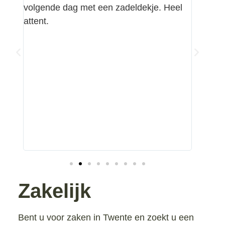
volgende dag met een zadeldekje. Heel
en te v
attent.
gemakk
eisen v
gastvro
en be
kregen
met Bl
interes
Zakelijk
Bent u voor zaken in Twente en zoekt u een