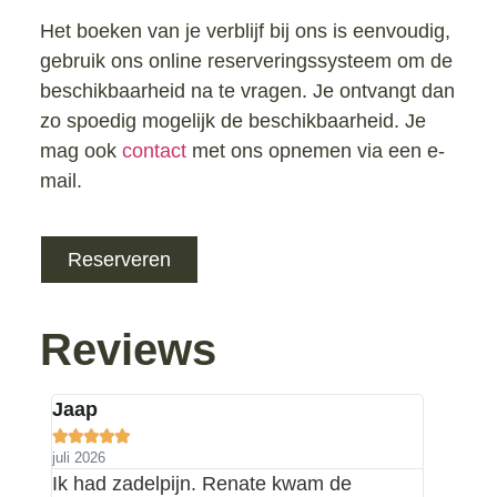
Het boeken van je verblijf bij ons is eenvoudig,
gebruik ons online reserveringssysteem om de
beschikbaarheid na te vragen. Je ontvangt dan
zo spoedig mogelijk de beschikbaarheid. Je
mag ook
contact
met ons opnemen via een e-
mail.
Reserveren
Reviews
Jaap
Wilma








juli 2026
juli 2026
gt
Ik had zadelpijn. Renate kwam de
Een pe